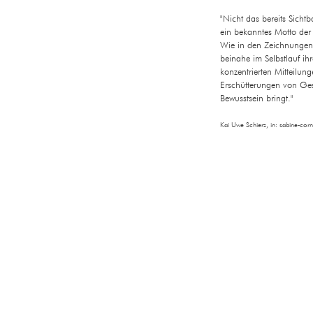
"Nicht das bereits Sicht
ein bekanntes Motto der 
Wie in den Zeichnungen 
beinahe im Selbstlauf ih
konzentrierten Mitteilu
Erschütterungen von Gest
Bewusstsein bringt."
Kai Uwe Schierz, in: sabine-cor