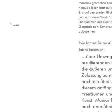
manches geschehen kann,
hinaus blicken lässt auf
Erst auf den zweiten Bli
liegt ein zweites Wort: "
Die stammen aus einer Au
«
zurück
Gespräch sein: Kunst zw
aufzuzehren.
Wie kamen Sie zur Ku
Sabine Sauermilch:
...über Umwege
resultierende
die äußeren un
Zulassung zum 
noch ein Studi
diesem anfäng
Freiräumen und
Kunst. Meiner 
nach dem Studi