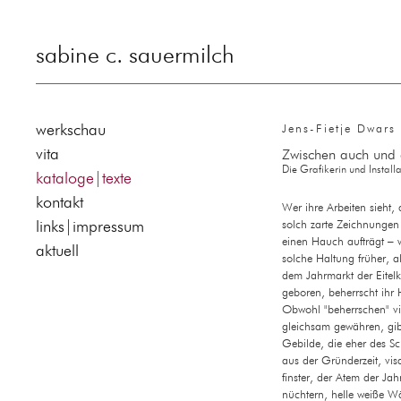
sabine c. sauermilch
werkschau
Jens-Fietje Dwars
vita
Zwischen auch und
Die Grafikerin und Install
kataloge|texte
kontakt
Wer ihre Arbeiten sieht,
links|impressum
solch zarte Zeichnungen 
einen Hauch aufträgt – 
aktuell
solche Haltung früher, a
dem Jahrmarkt der Eitel
geboren, beherrscht ihr
Obwohl "beherrschen" vie
gleichsam gewähren, gib
Gebilde, die eher des Sch
aus der Gründerzeit, visa
finster, der Atem der Ja
nüchtern, helle weiße Wä