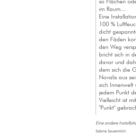
so Flächen ode
im Raum...
Eine Installat
100 % Luftfeu
dicht gespannte
den Fäden kond
den Weg verspe
bricht sich in 
davor und dahin
dem sich die G
Novalis aus se
sich Innenwelt
jedem Punkt d
Vielleicht ist m
"Punkt" gebrac
Eine andere Installa
Sabine Sauermilch: